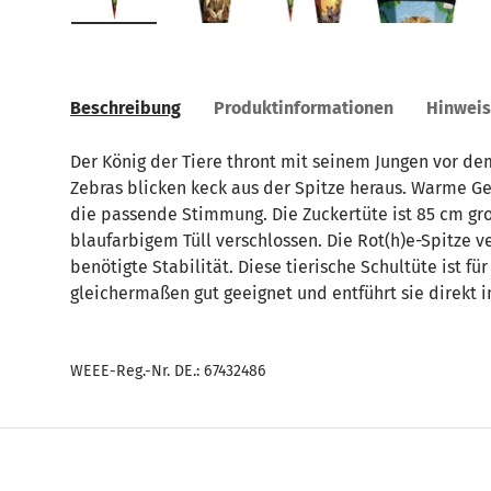
Bild 1 in Galerieansicht laden
Bild 2 in Galerieansicht laden
Bild 3 in Galerieansic
Bild 4 in
Beschreibung
Produktinformationen
Hinwei
Der König der Tiere thront mit seinem Jungen vor d
Zebras blicken keck aus der Spitze heraus. Warme Ge
die passende Stimmung. Die Zuckertüte ist 85 cm gro
blaufarbigem Tüll verschlossen. Die Rot(h)e-Spitze v
benötigte Stabilität. Diese tierische Schultüte ist f
gleichermaßen gut geeignet und entführt sie direkt i
WEEE-Reg.-Nr. DE.: 67432486