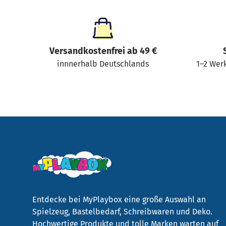
Versandkostenfrei ab 49 €
innnerhalb Deutschlands
1–2 Werk
Entdecke bei MyPlaybox eine große Auswahl an
Spielzeug, Bastelbedarf, Schreibwaren und Deko.
Hochwertige Produkte und tolle Marken warten auf