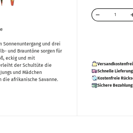
ht laden
 Galerieansicht laden
Bild 5 in Galerieansicht laden
Anzahl
-
se
em Sonnenuntergang und drei
lb- und Brauntöne sorgen für
ß, eckig und mit
Versandkostenfrei
erleiht der Schultüte die
Schnelle Lieferun
ür Jungs und Mädchen
Kostenfreie Rück
n die afrikanische Savanne.
Sichere Bezahlung