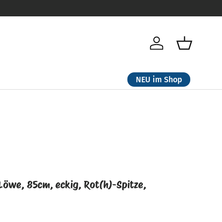
Einloggen
Einkaufsk
NEU im Shop
Löwe, 85cm, eckig, Rot(h)-Spitze,