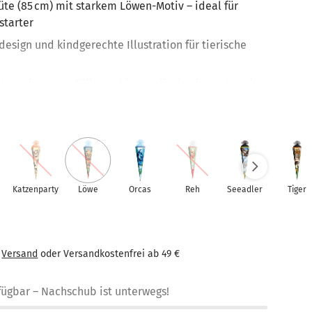
üte (85 cm) mit starkem Löwen-Motiv – ideal für
starter
esign und kindgerechte Illustration für tierische
 abgestimmtem Tüllverschluss – direkt einsatzbereit
onqualität – ideal zum Befüllen mit Geschenken zur
Verarbeitung aus Deutschland – langlebig & stabil
kleine Tierfreunde und Dschungel-Fans
Katzenparty
Löwe
Orcas
Reh
Seeadler
Tiger
€
Versand
oder Versandkostenfrei ab 49 €
rfügbar
– Nachschub ist unterwegs!