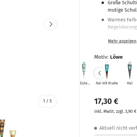
Große Schult
mutige Schul
Warmes Farbd
Nächste
Begeisterung
Mit farblich
Robuste Kart
Einschulung
Motiv
:
Löwe
Hochwertige 
Perfekt für 
Eule
Hai mit Krake
Hai
Lieselotte
17,30 €
von
1
/
5
inkl. MwSt. zzgl. 3,90 
Aktuell nicht ve