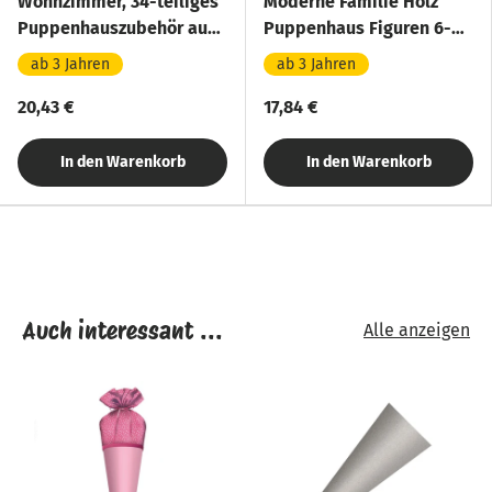
Wohnzimmer, 34-teiliges
Moderne Familie Holz
Puppenhauszubehör aus
Puppenhaus Figuren 6-
Holz
teilig
ab 3 Jahren
ab 3 Jahren
20,43 €
17,84 €
In den Warenkorb
In den Warenkorb
Auch interessant ...
Alle anzeigen