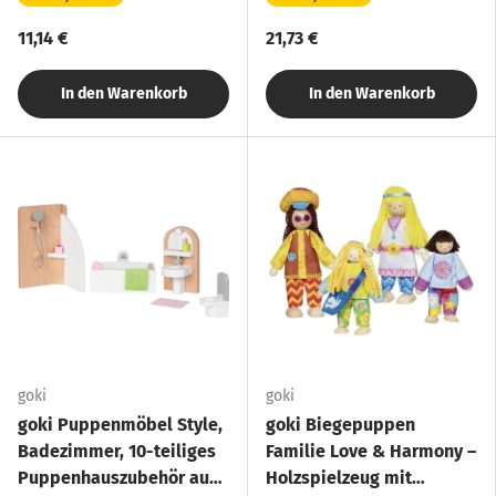
Holz
11,14 €
21,73 €
In den Warenkorb
In den Warenkorb
goki
goki
goki Puppenmöbel Style,
goki Biegepuppen
Badezimmer, 10-teiliges
Familie Love & Harmony –
Puppenhauszubehör aus
Holzspielzeug mit