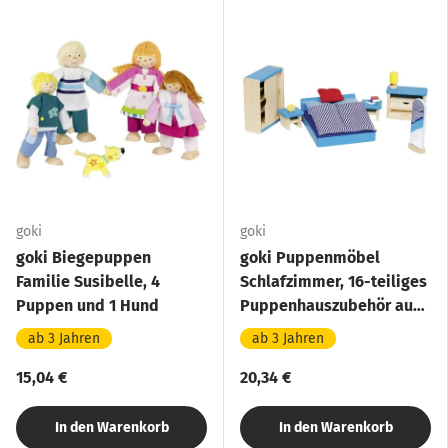
goki
goki
goki Biegepuppen
goki Puppenmöbel
Familie Susibelle, 4
Schlafzimmer, 16-teiliges
Puppen und 1 Hund
Puppenhauszubehör aus
Holz
ab 3 Jahren
ab 3 Jahren
15,04 €
20,34 €
In den Warenkorb
In den Warenkorb