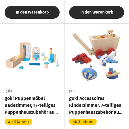
In den Warenkorb
In den Warenkorb
goki
goki
goki Puppenmöbel
goki Accessoires
Badezimmer, 17-teiliges
Kinderzimmer, 7-teiliges
Puppenhauszubehör aus
Puppenhauszubehör aus
Holz
Holz
ab 3 Jahren
ab 3 Jahren