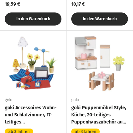
19,59 €
10,17 €
In den Warenkorb
In den Warenkorb
goki
goki
goki Accessoires Wohn-
goki Puppenmöbel Style,
und Schlafzimmer, 17-
Küche, 20-teiliges
teiliges
Puppenhauszubehör aus
Puppenhauszubehör aus
Holz
ab 3 Jahren
ab 3 Jahren