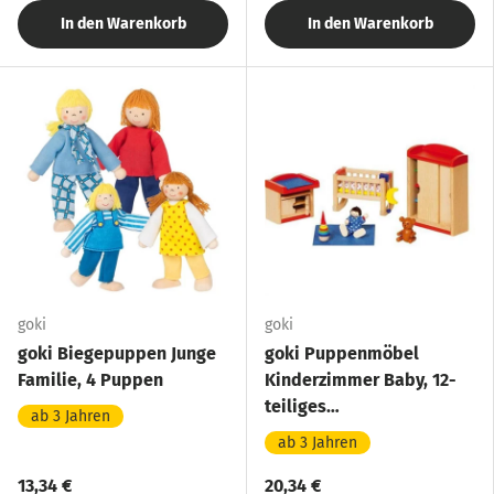
In den Warenkorb
In den Warenkorb
goki
goki
goki Biegepuppen Junge
goki Puppenmöbel
Familie, 4 Puppen
Kinderzimmer Baby, 12-
teiliges
ab 3 Jahren
Puppenhauszubehör aus
ab 3 Jahren
Holz
13,34 €
20,34 €