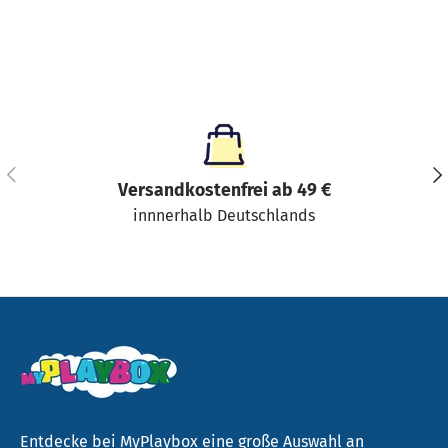
Vorherige
Näc
Versandkostenfrei ab 49 €
innnerhalb Deutschlands
Entdecke bei MyPlaybox eine große Auswahl an