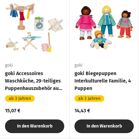
goki
goki
goki Accessoires
goki Biegepuppen
Waschküche, 29-teiliges
Interkulturelle Familie, 4
Puppenhauszubehör aus
Puppen
Holz
ab 3 Jahren
ab 3 Jahren
15,07 €
14,43 €
In den Warenkorb
In den Warenkorb