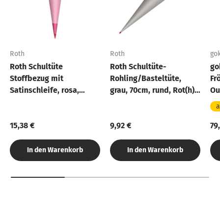
Roth
Roth
gok
Roth Schultüte
Roth Schultüte-
go
Stoffbezug mit
Rohling/Basteltüte,
Fr
Satinschleife, rosa,
grau, 70cm, rund, Rot(h)-
Ou
70cm, rund - ohne
Spitze, ohne Verschluss
a
Rohling
15,38 €
9,92 €
79
In den Warenkorb
In den Warenkorb