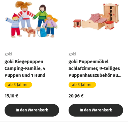
goki
goki
goki Biegepuppen
goki Puppenmöbel
Camping-Familie, 4
Schlafzimmer, 9-teiliges
Puppen und 1 Hund
Puppenhauszubehör aus
Holz
ab 3 Jahren
ab 3 Jahren
15,10 €
20,96 €
In den Warenkorb
In den Warenkorb