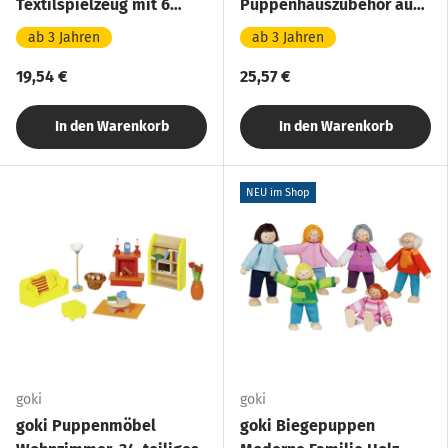
Textilspielzeug mit 6
Puppenhauszubehör aus
Outfits, für Kinder ab 3
Holz
ab 3 Jahren
ab 3 Jahren
Jahren
19,54 €
25,57 €
In den Warenkorb
In den Warenkorb
NEU im Shop
goki
goki
goki Puppenmöbel
goki Biegepuppen