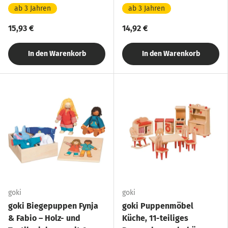
Holz
flexiblen Gliedmaßen, für
ab 3 Jahren
ab 3 Jahren
Kinder ab 3 Jahren
15,93 €
14,92 €
In den Warenkorb
In den Warenkorb
goki
goki
goki Biegepuppen Fynja
goki Puppenmöbel
& Fabio – Holz- und
Küche, 11-teiliges