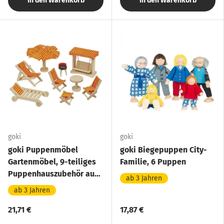
In den Warenkorb
In den Warenkorb
goki
goki
goki Puppenmöbel
goki Biegepuppen City-
Gartenmöbel, 9-teiliges
Familie, 6 Puppen
Puppenhauszubehör aus
ab 3 Jahren
Holz
ab 3 Jahren
21,71 €
17,87 €