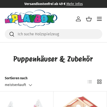
Versandkostenfrei ab 49 €
Mehr Infos
Direkt zum Inhalt
Menü
Einloggen
Einkaufsk
Suchen
Suchen
Puppenhäuser & Zubehör
Sortieren nach
Produktlist
Produ
meistverkauft