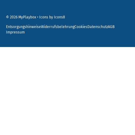
© 2026
MyPlaybox
•
Icons by Icons8
Entsorgungshinweise
Widerrufsbelehrung
Cookies
Datenschutz
AGB
Impressum