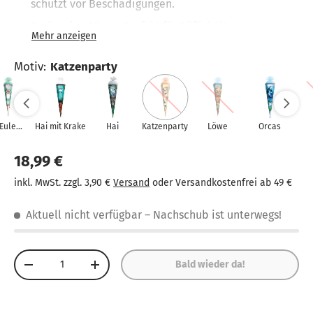
schützt vor Beschädigungen.
Geräumige 85 cm: Perfekt für Süßigkeiten,
Schulutensilien und kleine Überraschungen.
Sechseckige Form: Verhindert das Wegrollen und
Motiv
:
Katzenparty
sorgt für eine angenehme Handhabung.
Orangefarbener Tüllverschluss: Sichert den Inhalt
und verleiht der Schultüte eine lebendige Optik.
Eule
Hai mit Krake
Hai
Katzenparty
Löwe
Orcas
selotte
18,99 €
inkl. MwSt. zzgl. 3,90 €
Versand
oder Versandkostenfrei ab 49 €
Aktuell nicht verfügbar
– Nachschub ist unterwegs!
Anzahl
Bald wieder da!
-
+