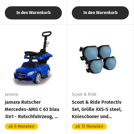
In den Warenkorb
In den Warenkorb
Jamara
Scoot & Ride
Jamara Rutscher
Scoot & Ride Protectiv
Mercedes-AMG C 63 blau
Set, Größe XXS-S steel,
3in1 - Rutschfahrzeug, mit
Knieschoner und
Schiebestange
Ellbogenschoner Set in
ab 6 Monaten
ab 12 Monaten
blau