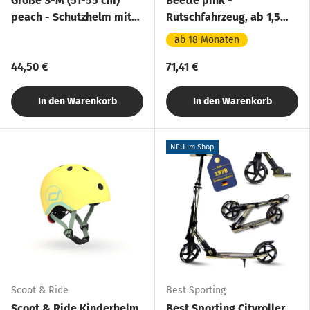
Größe S-M (51-55 cm)
Beetle pink -
peach - Schutzhelm mit
Rutschfahrzeug, ab 1,5
LED-Licht
Jahre
ab 18 Monaten
44,50 €
71,41 €
In den Warenkorb
In den Warenkorb
NEU im Shop
Scoot & Ride
Best Sporting
Scoot & Ride Kinderhelm
Best Sporting Cityroller