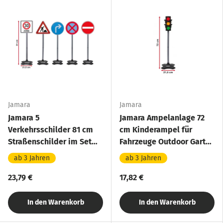
Jamara
Jamara
Jamara 5
Jamara Ampelanlage 72
Verkehrsschilder 81 cm
cm Kinderampel für
Straßenschilder im Set
Fahrzeuge Outdoor Garten
für Fahrzeuge Outdoor
Kinder
ab 3 Jahren
ab 3 Jahren
Garten Spiel-
Verkehrszeichen
23,79 €
17,82 €
In den Warenkorb
In den Warenkorb