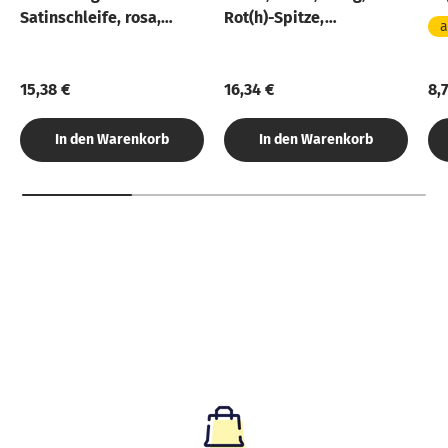
Satinschleife, rosa,
Rot(h)-Spitze,
a
70cm, rund - ohne
Tüllverschluss
Rohling
15,38 €
16,34 €
8,
In den Warenkorb
In den Warenkorb