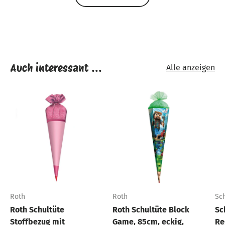
Auch interessant ...
Alle anzeigen
Roth
Roth
Sc
Roth Schultüte
Roth Schultüte Block
Sc
Stoffbezug mit
Game, 85cm, eckig,
Re