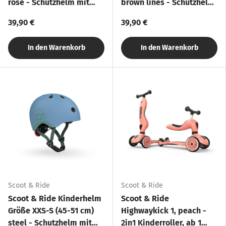
rose - Schutzhelm mit
brown lines - Schutzhelm
LED-Licht
mit LED-Licht
39,90 €
39,90 €
In den Warenkorb
In den Warenkorb
Scoot & Ride
Scoot & Ride
Scoot & Ride Kinderhelm
Scoot & Ride
Größe XXS-S (45-51 cm)
Highwaykick 1, peach -
steel - Schutzhelm mit
2in1 Kinderroller, ab 1