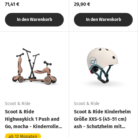
71,41 €
29,90 €
In den Warenkorb
In den Warenkorb
Scoot & Ride
Scoot & Ride
Scoot & Ride
Scoot & Ride Kinderhelm
Highwaykick 1 Push and
Größe XXS-S (45-51 cm)
Go, mocha - Kinderroller
ash - Schutzhelm mit
mit Schiebestange
LED-Licht
ab 12 Monaten