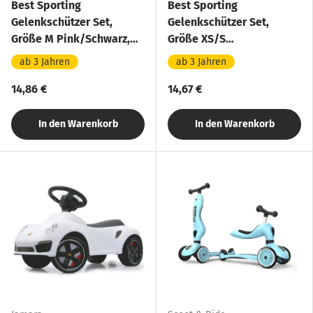
Best Sporting
Best Sporting
Gelenkschützer Set,
Gelenkschützer Set,
Größe M Pink/Schwarz,
Größe XS/S
Kinder Inline Skates
Blau/Schwarz, Kinder
ab 3 Jahren
ab 3 Jahren
Skateboard
Inline Skates Skateboard
14,86 €
14,67 €
In den Warenkorb
In den Warenkorb