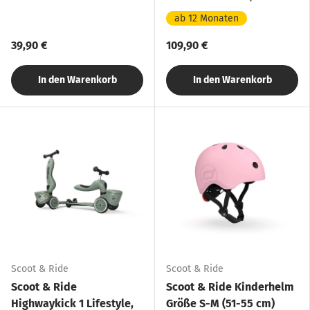
LED-Licht
Jahr
ab 12 Monaten
39,90 €
109,90 €
In den Warenkorb
In den Warenkorb
Scoot & Ride
Scoot & Ride
Scoot & Ride
Scoot & Ride Kinderhelm
Highwaykick 1 Lifestyle,
Größe S-M (51-55 cm)