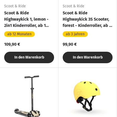
Scoot & Ride
Scoot & Ride
Scoot & Ride
Scoot & Ride
Highwaykick 1, lemon -
Highwaykick 3S Scooter,
2in1 Kinderroller, ab 1
forest - Kinderroller, ab 3
Jahr
Jahren
ab 12 Monaten
ab 3 Jahren
109,90 €
99,90 €
In den Warenkorb
In den Warenkorb