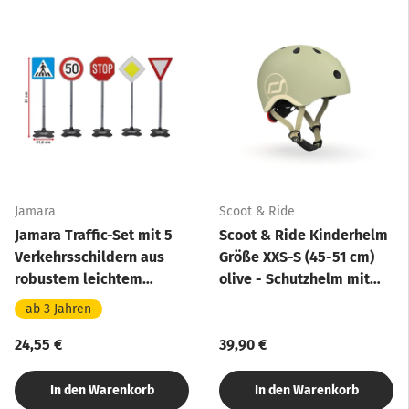
Jamara
Scoot & Ride
Jamara Traffic-Set mit 5
Scoot & Ride Kinderhelm
Verkehrsschildern aus
Größe XXS-S (45-51 cm)
robustem leichtem
olive - Schutzhelm mit
Kunststoff
LED-Licht
ab 3 Jahren
24,55 €
39,90 €
In den Warenkorb
In den Warenkorb