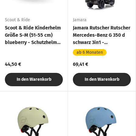
Scoot & Ride
Jamara
Scoot & Ride Kinderhelm
Jamara Rutscher Rutscher
Größe S-M (51-55 cm)
Mercedes-Benz G 350 d
blueberry - Schutzhelm
schwarz 3in1 -
mit LED-Licht
Rutschfahrzeug, mit
ab 6 Monaten
Schiebestange
44,50 €
69,41 €
In den Warenkorb
In den Warenkorb