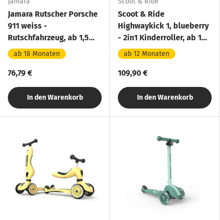
Jamara
Scoot & Ride
Jamara Rutscher Porsche
Scoot & Ride
911 weiss -
Highwaykick 1, blueberry
Rutschfahrzeug, ab 1,5
- 2in1 Kinderroller, ab 1
Jahre
Jahr
ab 18 Monaten
ab 12 Monaten
76,79 €
109,90 €
In den Warenkorb
In den Warenkorb