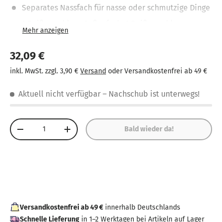
Separates Nassfach für nasse oder schmutzige Dinge
1 Reißverschluss-Außenfach, 1 Reißverschluss-
Innentasche
Kurze Tragegriffe + abnehmbarer, verstellbarer
32,09 €
Schultergurt
inkl. MwSt. zzgl. 3,90 €
Versand
oder Versandkostenfrei ab 49 €
Reflektierende Flächen erhöhen die Sichtbarkeit
Aktuell nicht verfügbar
– Nachschub ist unterwegs!
Wechselbarer Patchy für viele Möglichkeiten der
Gestaltung
Anzahl
Bald wieder da!
-
+
Versandkostenfrei ab 49 €
innerhalb Deutschlands
Schnelle Lieferung
in 1–2 Werktagen bei Artikeln auf Lager