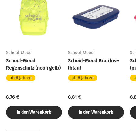
School-Mood
School-Mood
Sc
School-Mood
School-Mood Brotdose
Sc
Regenschutz (neon gelb)
(blau)
(p
ab 6 Jahren
ab 6 Jahren
a
8,76 €
8,81 €
8,
In den Warenkorb
In den Warenkorb