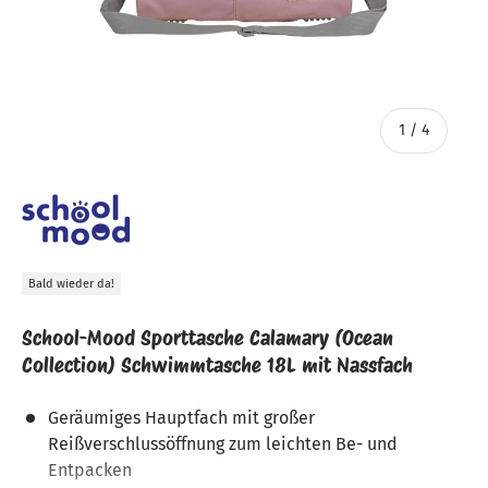
von
1
/
4
Bald wieder da!
School-Mood Sporttasche Calamary (Ocean
Collection) Schwimmtasche 18L mit Nassfach
Geräumiges Hauptfach mit großer
Reißverschlussöffnung zum leichten Be- und
Entpacken