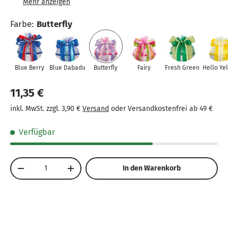
Mit praktischem Befestigungsband für sicheren Halt
Farbe
:
Butterfly
Ideal kombinierbar mit Feen-, Einhorn- oder
Blumen-Motiven
Verleiht der Schultüte eine feminine und verspielte
Note
Blue Berry
Blue Dabadu
Butterfly
Fairy
Fresh Green
Hello Ye
Perfekte Ergänzung für eine fröhliche
11,35 €
Einschulungsdeko
inkl. MwSt. zzgl. 3,90 €
Versand
oder Versandkostenfrei ab 49 €
Verfügbar
Anzahl
In den Warenkorb
-
+