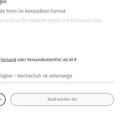
gen
nde Form im kompakten Format
verschluss für hübsche Optik und kinderleichtes
leine Mitbringsel, Süßes oder Spielzeug
Geschenk von Freunden, Nachbarn, Bekannten oder
€
Versand
oder Versandkostenfrei ab 49 €
rfügbar
– Nachschub ist unterwegs!
Bald wieder da!
+