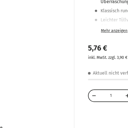
Überraschun
Klassisch ru
Leichter Tüll
Öffnen
Perfekt für k
Beliebt als 
5,76 €
Paten
inkl. MwSt. zzgl. 3,90 
Aktuell nicht ve
Anzahl
-
se