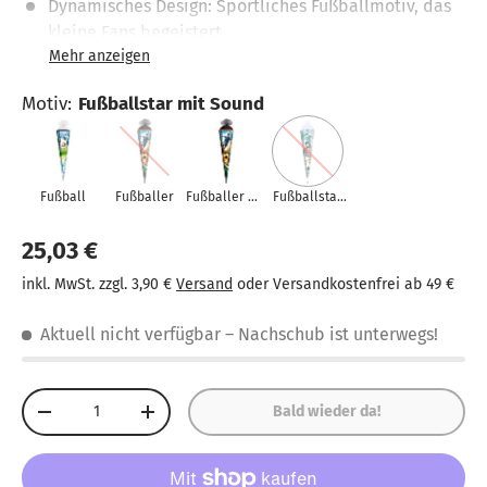
Dynamisches Design: Sportliches Fußballmotiv, das
kleine Fans begeistert.
Stabile Konstruktion: Sechseckige Form mit robuster
Rot(h)-Spitze für sicheren Stand.
Motiv
:
Fußballstar mit Sound
Praktischer Verschluss: Weißes Netz sorgt für
einfaches Öffnen und Schließen.
Großzügige Größe: Mit 85 cm Höhe bietet die
Fußball
Fußballer
Fußballer mit
Fußballstar
Schultüte viel Platz für Geschenke und Süßigkeiten.
Sound
mit Sound
25,03 €
Hochwertige Verarbeitung: Aus stabilem Karton
gefertigt – langlebig und formstabil.
inkl. MwSt. zzgl. 3,90 €
Versand
oder Versandkostenfrei ab 49 €
Perfekt für Fußballfans: Ideal für Jungen, die den
Aktuell nicht verfügbar
– Nachschub ist unterwegs!
Schulstart mit ihrem Lieblingssport feiern möchten.
Anzahl
Bald wieder da!
-
+