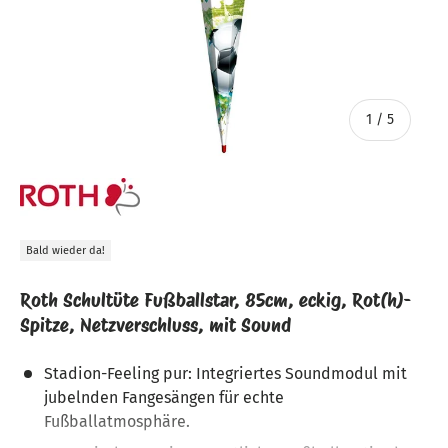
von
1
/
5
Bald wieder da!
Roth Schultüte Fußballstar, 85cm, eckig, Rot(h)-
Spitze, Netzverschluss, mit Sound
Stadion-Feeling pur: Integriertes Soundmodul mit
jubelnden Fangesängen für echte
Fußballatmosphäre.