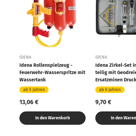
IDENA
IDENA
Idena Rollenspielzeug -
Idena Zirkel-Set i
Feuerwehr-Wasserspritze mit
teilig mit Geodrei
Wassertank
Ersatzminen Druck
Stundenplan
ab 5 Jahren
ab 6 Jahren
13,06 €
9,70 €
In den Warenkorb
In den Ware