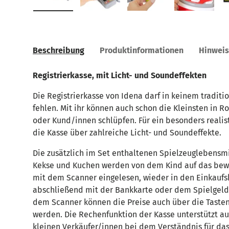
Bild 1 in Galerieansicht laden
Bild 2 in Galerieansicht laden
Bild 3 in Galerieansic
Bild 4 in
Beschreibung
Produktinformationen
Hinwei
Registrierkasse, mit Licht- und Soundeffekten
Die Registrierkasse von Idena darf in keinem tradit
fehlen. Mit ihr können auch schon die Kleinsten in R
oder Kund/innen schlüpfen. Für ein besonders realist
die Kasse über zahlreiche Licht- und Soundeffekte.
Die zusätzlich im Set enthaltenen Spielzeuglebensmit
Kekse und Kuchen werden von dem Kind auf das bew
mit dem Scanner eingelesen, wieder in den Einkauf
abschließend mit der Bankkarte oder dem Spielgeld
dem Scanner können die Preise auch über die Taste
werden. Die Rechenfunktion der Kasse unterstützt a
kleinen Verkäufer/innen bei dem Verständnis für da