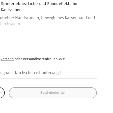
 Spielerlebnis: Licht- und Soundeffekte für
 Kaufszenen.
 Zubehör: Handscanner, bewegliches Kassenband und
 Durchsagen.
ähigkeiten: Rechenfunktion unterstützt spielerisch
nis von Zahlen und Grundrechenarten.
ielmaterialien: Spielgeld und Bankkarte für
Transaktionen.
€
Versand
oder Versandkostenfrei ab 49 €
eise: Hergestellt aus stabilem Kunststoff für
t.
rfügbar
– Nachschub ist unterwegs!
Bald wieder da!
+