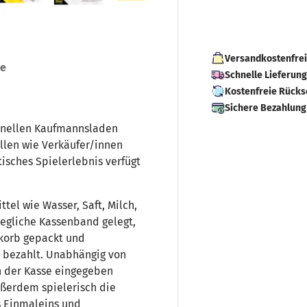
ht laden
 Galerieansicht laden
Bild 5 in Galerieansicht laden
Bild 6 in Galerieansicht laden
Bild 7 in Galerieansicht laden
Versandkostenfrei
se
Schnelle Lieferun
Kostenfreie Rück
Sichere Bezahlung
ionellen Kaufmannsladen
ollen wie Verkäufer/innen
isches Spielerlebnis verfügt
tel wie Wasser, Saft, Milch,
egliche Kassenband gelegt,
skorb gepackt und
 bezahlt. Unabhängig von
n der Kasse eingegeben
ußerdem spielerisch die
s Einmaleins und