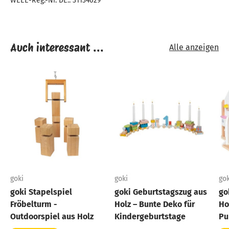
WEEE-Reg.-Nr. DE.: 31134629
Auch interessant ...
Alle anzeigen
goki
goki
gok
goki Stapelspiel
goki Geburtstagszug aus
go
Fröbelturm -
Holz – Bunte Deko für
Ho
Outdoorspiel aus Holz
Kindergeburtstage
Pu