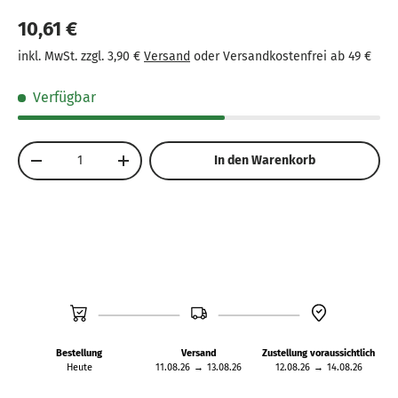
Material: Robustes Sperrholz für lange Spielzeit und
10,61 €
Stabilität.
inkl. MwSt. zzgl. 3,90 €
Versand
oder Versandkostenfrei ab 49 €
Maße: 30 x 21 cm – passend für kleine Hände,
einfach zu handhaben.
Verfügbar
Anzahl
In den Warenkorb
-
+
Bestellung
Versand
Zustellung voraussichtlich
Heute
11.08.26
→
13.08.26
12.08.26
→
14.08.26