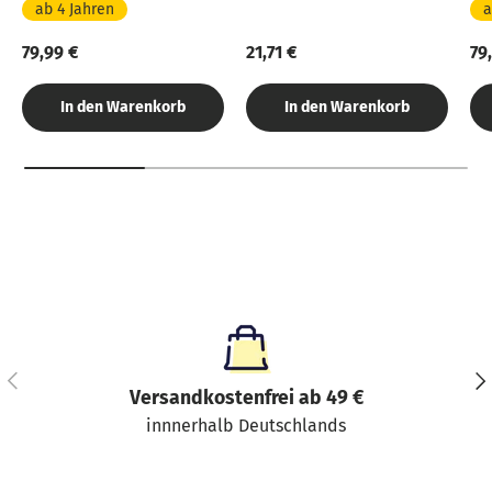
ab 4 Jahren
a
79,99 €
21,71 €
79
In den Warenkorb
In den Warenkorb
Vorherige
Näc
Versandkostenfrei ab 49 €
innnerhalb Deutschlands