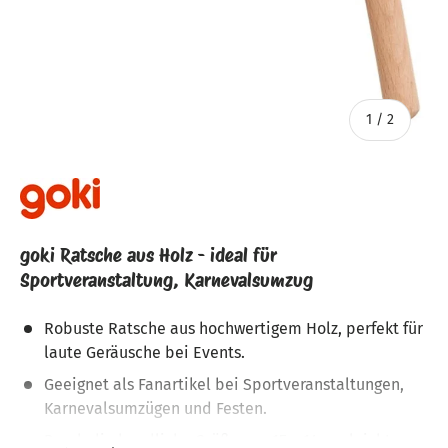
von
1
/
2
goki Ratsche aus Holz - ideal für
Sportveranstaltung, Karnevalsumzug
Robuste Ratsche aus hochwertigem Holz, perfekt für
laute Geräusche bei Events.
Geeignet als Fanartikel bei Sportveranstaltungen,
Karnevalsumzügen und Festen.
Durch die handliche Größe von 15 x 14 cm leicht zu