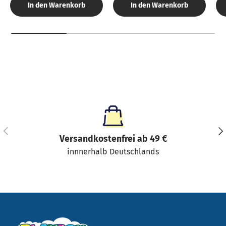
In den Warenkorb
In den Warenkorb
Vorherige
Näc
Versandkostenfrei ab 49 €
innnerhalb Deutschlands