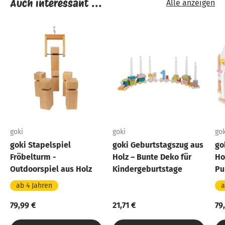
Auch interessant ...
Alle anzeigen
goki
goki
gok
goki Stapelspiel
goki Geburtstagszug aus
go
Fröbelturm -
Holz – Bunte Deko für
Ho
Outdoorspiel aus Holz
Kindergeburtstage
Pu
ab 4 Jahren
a
79,99 €
21,71 €
79