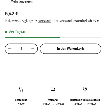
transportieren und zu bedienen.
Empfohlenes Alter: 14 Jahre und älter – für
6,42 €
Erwachsene und Jugendliche.
inkl. MwSt. zzgl. 3,90 €
Versand
oder Versandkostenfrei ab 49 €
Erzeugt lauten, rhythmischen Lärm und sorgt für
eine mitreißende Atmosphäre.
Verfügbar
Anzahl
In den Warenkorb
-
+
Bestellung
Versand
Zustellung voraussichtlich
Heute
11.08.26
→
13.08.26
12.08.26
→
14.08.26