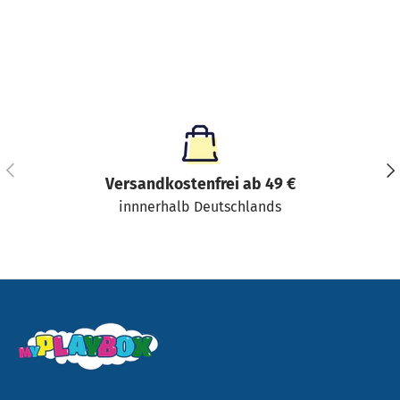
Vorherige
Näc
Versandkostenfrei ab 49 €
innnerhalb Deutschlands