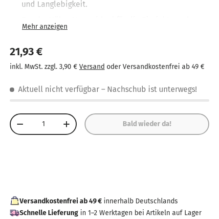
und Langlebigkeit.
Dusche Höhe: 14 cm, ideal für die Einrichtung des
Puppenbadezimmers.
Fördert kreatives Rollenspiel: Kinder können
21,93 €
Erlebnisse nachspielen und neue Geschichten
inkl. MwSt. zzgl. 3,90 €
Versand
oder Versandkostenfrei ab 49 €
erfinden.
Passt zu Goki-Puppenhäusern: Kompatibel mit allen
Aktuell nicht verfügbar
– Nachschub ist unterwegs!
Goki-Puppenhäusern.
Anzahl
Bald wieder da!
-
+
Versandkostenfrei ab 49 €
innerhalb Deutschlands
Schnelle Lieferung
in 1–2 Werktagen bei Artikeln auf Lager