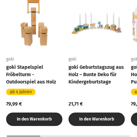
goki
goki
gok
goki Stapelspiel
goki Geburtstagszug aus
go
Fröbelturm -
Holz – Bunte Deko für
Ho
Outdoorspiel aus Holz
Kindergeburtstage
Pu
ab 4 Jahren
a
79,99 €
21,71 €
79
In den Warenkorb
In den Warenkorb