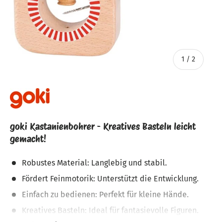
von
1
/
2
goki Kastanienbohrer - Kreatives Basteln leicht
gemacht!
Robustes Material: Langlebig und stabil.
Fördert Feinmotorik: Unterstützt die Entwicklung.
Einfach zu bedienen: Perfekt für kleine Hände.
Kreatives Basteln: Ideal für fantasievolle Figuren.