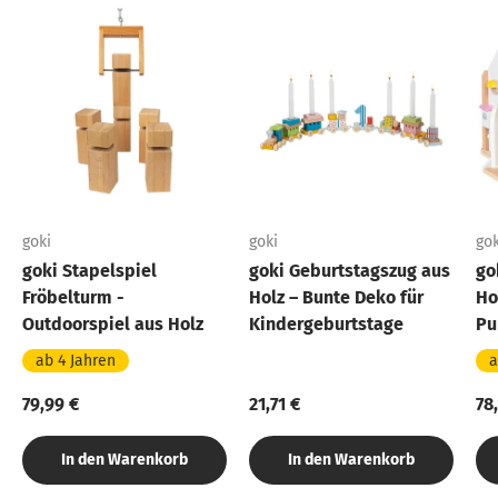
goki
goki
gok
goki Stapelspiel
goki Geburtstagszug aus
go
Fröbelturm -
Holz – Bunte Deko für
Ho
Outdoorspiel aus Holz
Kindergeburtstage
Pu
ab 4 Jahren
a
79,99 €
21,71 €
78
In den Warenkorb
In den Warenkorb