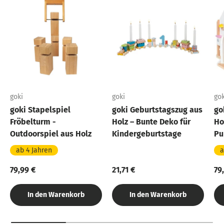
goki
goki
gok
goki Stapelspiel
goki Geburtstagszug aus
go
Fröbelturm -
Holz – Bunte Deko für
Ho
Outdoorspiel aus Holz
Kindergeburtstage
Pu
ab 4 Jahren
a
79,99 €
21,71 €
79
In den Warenkorb
In den Warenkorb