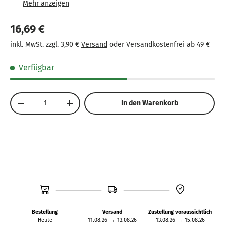
Lebensdauer.
Kompakte Größe von 27,9 x 27,9 cm, ideal für den
16,69 €
Tisch zu Hause.
inkl. MwSt. zzgl. 3,90 €
Versand
oder Versandkostenfrei ab 49 €
Geeignet für Kinder ab 4 Jahren, fördert die
Entwicklung von Geduld und Taktik.
Verfügbar
Anzahl
In den Warenkorb
-
+
Bestellung
Versand
Zustellung voraussichtlich
Heute
11.08.26
→
13.08.26
13.08.26
→
15.08.26