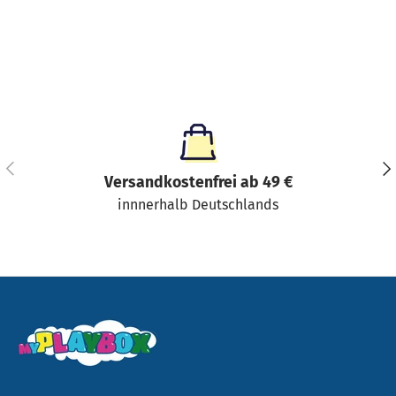
Vorherige
Näc
Versandkostenfrei ab 49 €
innnerhalb Deutschlands