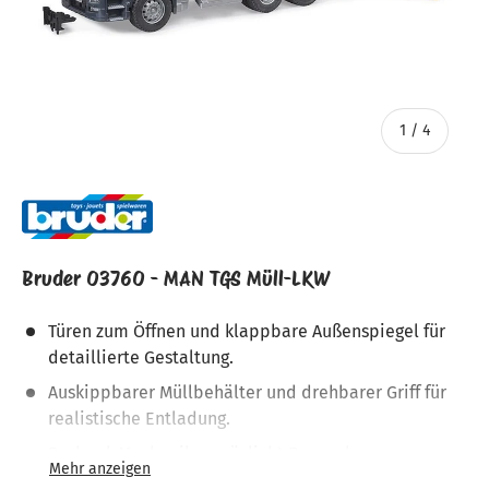
von
1
/
4
Bruder 03760 - MAN TGS Müll-LKW
Türen zum Öffnen und klappbare Außenspiegel für
detaillierte Gestaltung.
Auskippbarer Müllbehälter und drehbarer Griff für
realistische Entladung.
Drehrad-Mechanik ermöglicht Be- und
Entladevorgang von Mülltonnen.