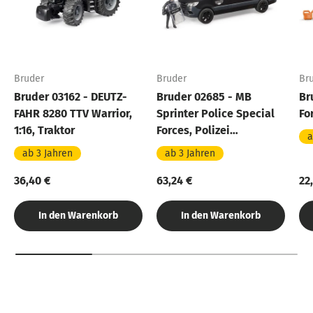
Bruder
Bruder
Br
Bruder 03162 - DEUTZ-
Bruder 02685 - MB
Br
FAHR 8280 TTV Warrior,
Sprinter Police Special
Fo
1:16, Traktor
Forces, Polizei
a
Spezialeinheit mit Figur
ab 3 Jahren
ab 3 Jahren
36,40 €
63,24 €
22
In den Warenkorb
In den Warenkorb