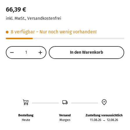
Hergestellt aus hochwertigem ABS-Kunststoff,
66,39 €
geeignet für Kinder ab 4 Jahren.
inkl. MwSt., Versandkostenfrei
Ideal kombinierbar mit Mülltonnen-Set (Art.-Nr.
02607) für noch mehr Spielspaß.
8 verfügbar
– Nur noch wenig vorhanden!
Anzahl
In den Warenkorb
-
+
Bestellung
Versand
Zustellung voraussichtlich
Heute
Morgen
11.08.26
→
12.08.26