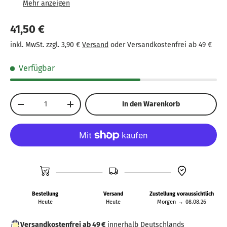
Detailliertes Modell im Maßstab 1:16, hergestellt aus
robustem ABS-Kunststoff.
41,50 €
Kompatibel mit BRUDER Anhängern und
inkl. MwSt. zzgl. 3,90 €
Versand
oder Versandkostenfrei ab 49 €
Arbeitsgeräten für erweiterten Spielspaß.
Verfügbar
Anzahl
In den Warenkorb
-
+
Bestellung
Versand
Zustellung voraussichtlich
Heute
Heute
Morgen
→
08.08.26
Versandkostenfrei ab 49 €
innerhalb Deutschlands