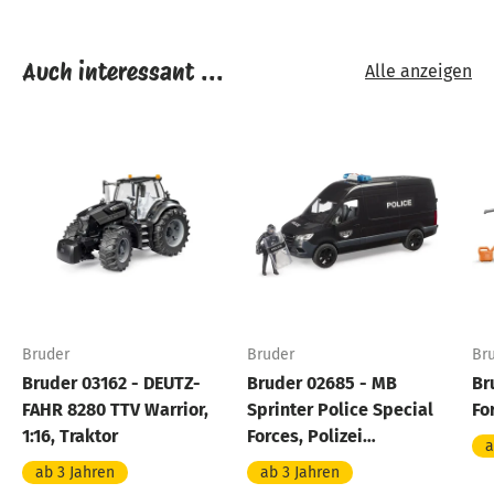
Auch interessant ...
Alle anzeigen
Bruder
Bruder
Br
Bruder 03162 - DEUTZ-
Bruder 02685 - MB
Br
FAHR 8280 TTV Warrior,
Sprinter Police Special
Fo
1:16, Traktor
Forces, Polizei
a
Spezialeinheit mit Figur
ab 3 Jahren
ab 3 Jahren