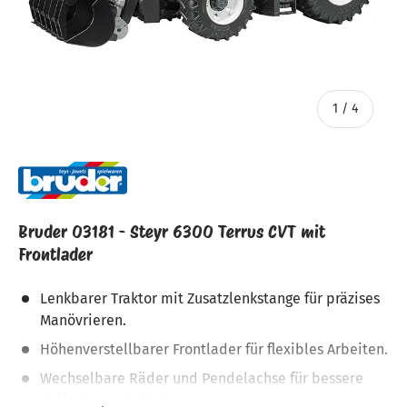
von
1
/
4
Bruder 03181 - Steyr 6300 Terrus CVT mit
Frontlader
Lenkbarer Traktor mit Zusatzlenkstange für präzises
Manövrieren.
Höhenverstellbarer Frontlader für flexibles Arbeiten.
Wechselbare Räder und Pendelachse für bessere
Geländetauglichkeit.