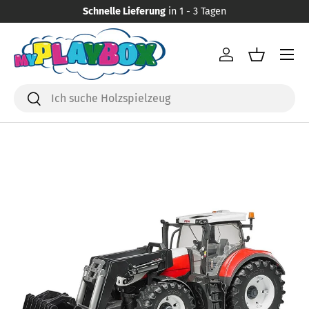
Schnelle Lieferung
in 1 - 3 Tagen
Direkt zum Inhalt
Menü
Einloggen
Einkaufsk
Suchen
Suchen