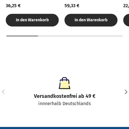
36,25 €
59,33 €
22
In den Warenkorb
In den Warenkorb
Vorherige
Näc
Versandkostenfrei ab 49 €
innnerhalb Deutschlands