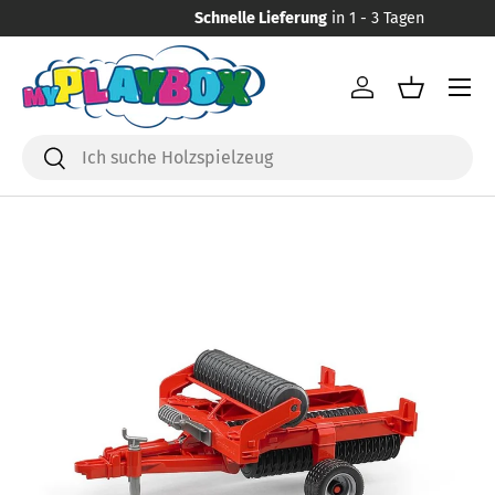
Schnelle Lieferung
in 1 - 3 Tagen
Direkt zum Inhalt
Menü
Einloggen
Einkaufsk
Suchen
Suchen