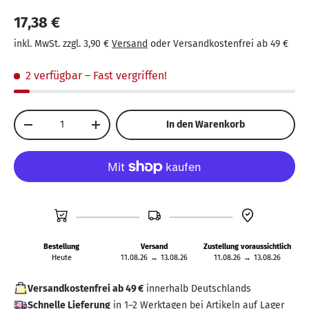
Leicht zusammenklappbar für einfachen Transport
17,38 €
nach der Arbeit.
inkl. MwSt. zzgl. 3,90 €
Versand
oder Versandkostenfrei ab 49 €
Hergestellt aus hochwertigem ABS-Kunststoff für
langlebigen Spielspaß.
2 verfügbar
– Fast vergriffen!
Anzahl
In den Warenkorb
-
+
Bestellung
Versand
Zustellung voraussichtlich
Heute
11.08.26
→
13.08.26
11.08.26
→
13.08.26
Versandkostenfrei ab 49 €
innerhalb Deutschlands
Schnelle Lieferung
in 1–2 Werktagen bei Artikeln auf Lager