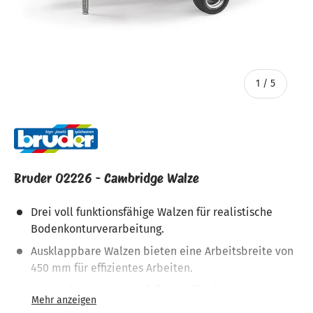
von
1
/
5
Bruder 02226 - Cambridge Walze
Drei voll funktionsfähige Walzen für realistische
Bodenkonturverarbeitung.
Ausklappbare Walzen bieten eine Arbeitsbreite von
450 mm für effizientes Arbeiten.
Der ausfahrbare Standfuß sorgt für sicheren Halt
beim Abstellen.