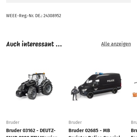
WEEE-Reg.-Nr. DE.: 24308952
Auch interessant ...
Alle anzeigen
Bruder
Bruder
Br
Bruder 03162 - DEUTZ-
Bruder 02685 - MB
Br