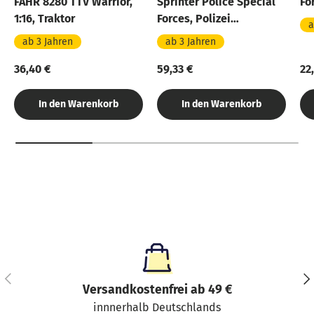
FAHR 8280 TTV Warrior,
Sprinter Police Special
Fo
1:16, Traktor
Forces, Polizei
a
Spezialeinheit mit Figur
ab 3 Jahren
ab 3 Jahren
36,40 €
59,33 €
22
In den Warenkorb
In den Warenkorb
Vorherige
Näc
Versandkostenfrei ab 49 €
innnerhalb Deutschlands