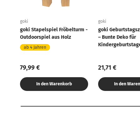
goki
goki
goki Stapelspiel Fröbelturm -
goki Geburtstagsz
Outdoorspiel aus Holz
– Bunte Deko für
Kindergeburtstag
ab 4 Jahren
79,99 €
21,71 €
In den Warenkorb
In den Ware