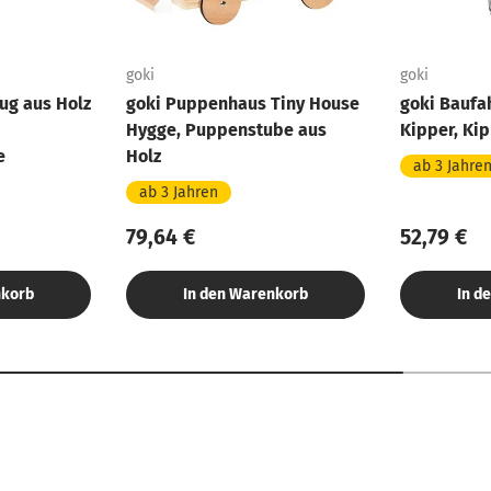
goki
goki
ug aus Holz
goki Puppenhaus Tiny House
goki Baufa
Hygge, Puppenstube aus
Kipper, Ki
e
Holz
ab 3 Jahre
ab 3 Jahren
79,64 €
52,79 €
nkorb
In den Warenkorb
In d