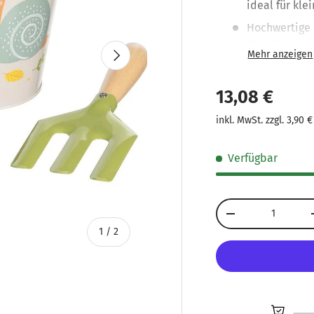
ideal für kl
Hochwertige 
Metall und H
Nächste
Fördert Kreat
oder Sandka
13,08 €
Plastikfrei &
inkl. MwSt. zzgl. 3,90 
Kinder ab 3 J
Verfügbar
Anzahl
-
von
1
/
2