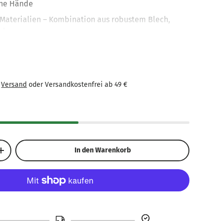
eine Hände
Materialien – Kombination aus robustem Blech,
olz
ivität & Motorik – Spielerisches Lernen im Garten
sten
 langlebig – Nachhaltiges Outdoor-Spielzeug für
€
Versand
oder Versandkostenfrei ab 49 €
ahren​
In den Warenkorb
+