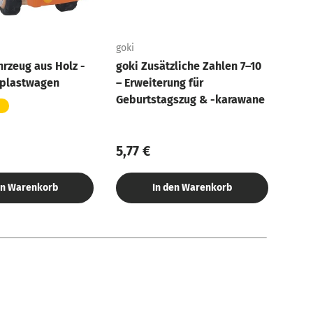
goki
goki
hrzeug aus Holz -
goki Zusätzliche Zahlen 7–10
goki
pplastwagen
– Erweiterung für
Holz
Geburtstagszug & -karawane
Klei
n
ab
5,77 €
19,
en Warenkorb
In den Warenkorb