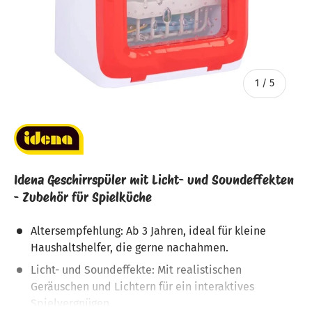
von
1
/
5
Idena Geschirrspüler mit Licht- und Soundeffekten
- Zubehör für Spielküche
Altersempfehlung: Ab 3 Jahren, ideal für kleine
Haushaltshelfer, die gerne nachahmen.
Licht- und Soundeffekte: Mit realistischen
Geräuschen und Lichtern für ein interaktives
Spielvergnügen.