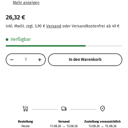
Inklusive Geschirr: Zwei Geschirrkörbe, drei Teller
und drei Bestecksets in den Farben Grün, Hellblau
26,32 €
und Gelb.
inkl. MwSt. zzgl. 3,90 €
Versand
oder Versandkostenfrei ab 49 €
Tür zum Öffnen/Schließen: Ermöglicht echtes
Spielgefühl, um den Geschirrspüler zu bedienen.
Verfügbar
Größe: Kompakte Maße von 22,7 x 17,5 x 15 cm – ideal
für Kinderhände.
Anzahl
In den Warenkorb
-
+
Bestellung
Versand
Zustellung voraussichtlich
Heute
11.08.26
→
13.08.26
13.08.26
→
15.08.26