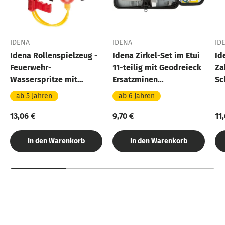
IDENA
IDENA
ID
Idena Rollenspielzeug -
Idena Zirkel-Set im Etui
Id
Feuerwehr-
11-teilig mit Geodreieck
Za
Wasserspritze mit
Ersatzminen
Sc
Wassertank
Druckbleistift
au
ab 5 Jahren
ab 6 Jahren
Stundenplan
13,06 €
9,70 €
11
In den Warenkorb
In den Warenkorb