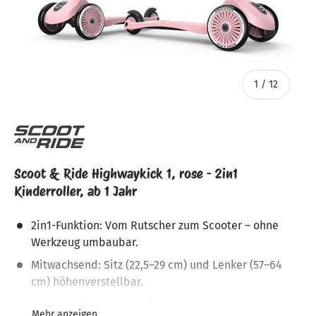
von
1
/
12
Scoot & Ride Highwaykick 1, rose - 2in1
Kinderroller, ab 1 Jahr
2in1-Funktion: Vom Rutscher zum Scooter – ohne
Werkzeug umbaubar.
Mitwachsend: Sitz (22,5–29 cm) und Lenker (57–64
cm) höhenverstellbar.
Höchste Sicherheit: Safety Pad schützt vor