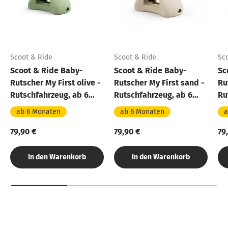
Scoot & Ride
Scoot & Ride
Sc
Scoot & Ride Baby-
Scoot & Ride Baby-
Sc
Rutscher My First olive -
Rutscher My First sand -
Ru
Rutschfahrzeug, ab 6
Rutschfahrzeug, ab 6
Ru
Monaten
Monaten
Mo
ab 6 Monaten
ab 6 Monaten
a
79,90 €
79,90 €
79
In den Warenkorb
In den Warenkorb