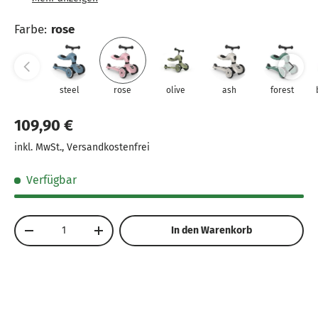
Umkippen und Stürzen.
Robust & leicht: Trägt bis zu 50 kg, wiegt nur 2,8 kg.
Farbe
:
rose
Komfort & Stabilität: Große Räder und
ergonomischer Sitz für sicheren Halt.
steel
rose
olive
ash
forest
109,90 €
inkl. MwSt., Versandkostenfrei
Verfügbar
Anzahl
In den Warenkorb
-
+