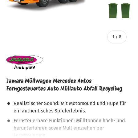
von
1
/
8
Jamara Müllwagen Mercedes Antos
Ferngesteuertes Auto Müllauto Abfall Recycling
Realistischer Sound: Mit Motorsound und Hupe für
ein authentisches Spielerlebnis.
Fernsteuerbare Funktionen: Mülltonnen hoch- und
herunterfahren sowie Müll einziehen per
Fernsteuerung.