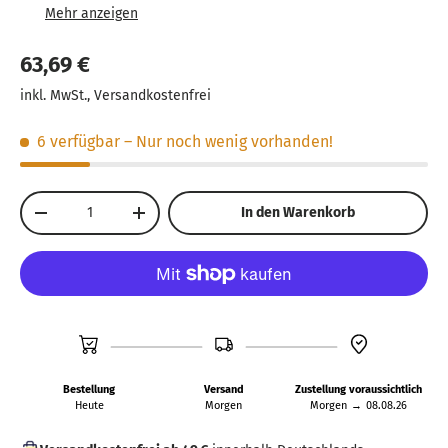
Robuste Karosserie: Stabil gebaut für lange
Haltbarkeit und actionreichen Spielspaß.
63,69 €
Licht- und Leuchtfunktionen: LED-Lichter vorne und
inkl. MwSt., Versandkostenfrei
hinten sowie Rundleuchten auf dem Dach.
4 Radantrieb: Sorgt für starke Leistung und gute
6 verfügbar
– Nur noch wenig vorhanden!
Fahreigenschaften auch auf unebenem Gelände.
Anzahl
In den Warenkorb
-
+
Bestellung
Versand
Zustellung voraussichtlich
Heute
Morgen
Morgen
→
08.08.26