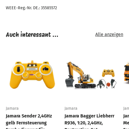
WEEE-Reg.-Nr. DE.: 35585572
Auch interessant ...
Alle anzeigen
Jamara
Jamara
Ja
Jamara Sender 2,4GHz
Jamara Bagger Liebherr
Ja
gelb Fernsteuerung
R936, 1:20, 2,4GHz,
Me