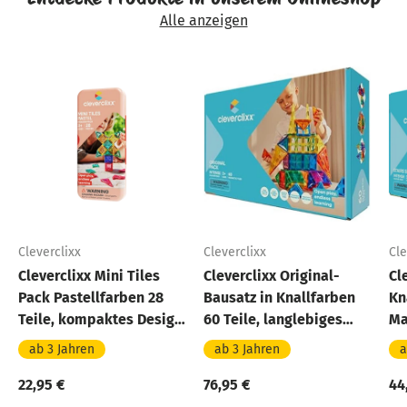
Alle anzeigen
Cleverclixx
Cleverclixx
Cle
Cleverclixx Mini Tiles
Cleverclixx Original-
Cl
Pack Pastellfarben 28
Bausatz in Knallfarben
Kn
Teile, kompaktes Design
60 Teile, langlebiges
Ma
für unterwegs ToGo,
Magnetspielzeug,
er
ab 3 Jahren
ab 3 Jahren
a
inklusive
Magnetfliesen
Aufbewahrungsbox,
22,95 €
76,95 €
44
Magnetspielzeug