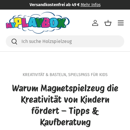
Versandkostenfrei ab 49 €
Mehr Infos
Direkt zum Inhalt
Menü
Einloggen
Einkaufsk
Suchen
Suchen
KREATIVITÄT & BASTELN,
SPIELSPASS FÜR KIDS
Warum Magnetspielzeug die
Kreativität von Kindern
fördert – Tipps &
Kaufberatung