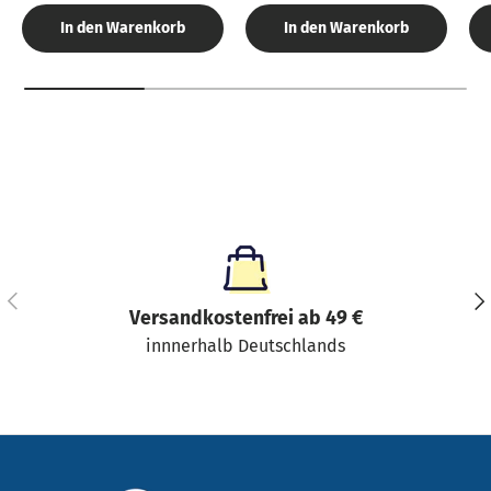
In den Warenkorb
In den Warenkorb
Vorherige
Näc
Versandkostenfrei ab 49 €
innnerhalb Deutschlands