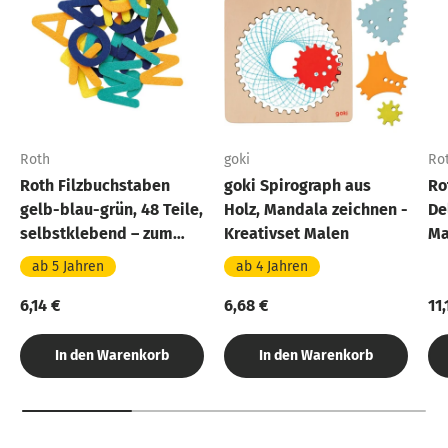
Roth
goki
Ro
Roth Filzbuchstaben
goki Spirograph aus
Ro
gelb-blau-grün, 48 Teile,
Holz, Mandala zeichnen -
De
selbstklebend – zum
Kreativset Malen
Ma
Basteln und Schultüten
We
ab 5 Jahren
ab 4 Jahren
verzieren
6,14 €
6,68 €
11,
In den Warenkorb
In den Warenkorb